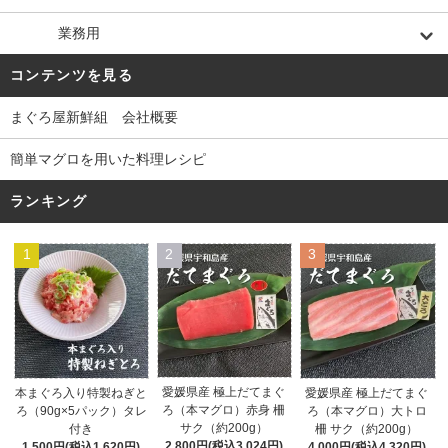
業務用
コンテンツを見る
まぐろ屋新鮮組 会社概要
簡単マグロを用いた料理レシピ
ランキング
1
2
3
愛媛県産 極上だてまぐ
愛媛県産 極上だてまぐ
本まぐろ入り特製ねぎと
ろ（本マグロ）赤身 柵
ろ（本マグロ）大トロ
ろ（90g×5パック）タレ
サク（約200g）
柵 サク（約200g）
付き
2,800円(税込3,024円)
4,000円(税込4,320円)
1,500円(税込1,620円)