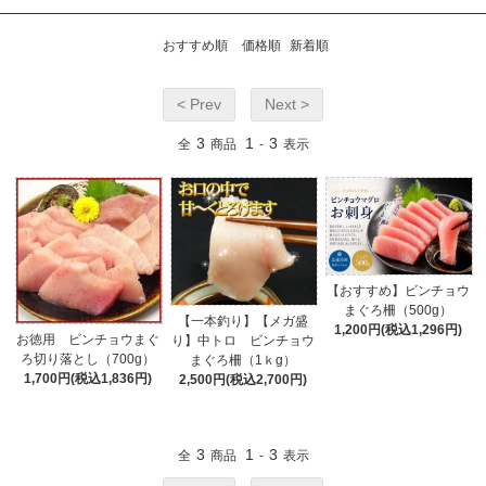
おすすめ順
価格順
新着順
< Prev
Next >
3
1
3
全
商品
-
表示
【おすすめ】ビンチョウ
まぐろ柵（500g）
【一本釣り】【メガ盛
1,200円(税込1,296円)
お徳用 ビンチョウまぐ
り】中トロ ビンチョウ
ろ切り落とし（700g）
まぐろ柵（1ｋg）
1,700円(税込1,836円)
2,500円(税込2,700円)
3
1
3
全
商品
-
表示