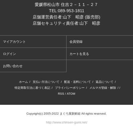
愛媛県松山市 住吉２－１１－２７
TEL:089-953-1811
店舗運営責任者:山下 昭彦 (販売部)
店舗セキュリティ責任者:山下 昭彦
マイアカウント
会員登録
ログイン
カートを見る
お問い合わせ
ホーム
/
支払い方法について
/
配送・送料について
/
返品について
/
特定商取引法に基づく表記
/
プライバシーポリシー
/
メルマガ登録・解除
/ /
RSS
/
ATOM
Copyright(c) 2005-2022 まぐろ屋新鮮組 All rights reserved.
http://www.shinsen-gumi.net/