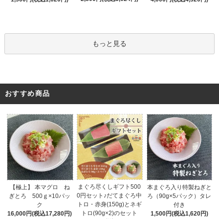
もっと見る
おすすめ商品
まぐろ尽くしギフト500
【極上】 本マグロ ね
本まぐろ入り特製ねぎと
0円セット♪だてまぐろ中
ぎとろ 500ｇ×10パッ
ろ（90g×5パック）タレ
トロ・赤身(150g)とネギ
ク
付き
トロ(90g×2)のセット
16,000円(税込17,280円)
1,500円(税込1,620円)