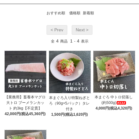
おすすめ順
価格順
新着順
< Prev
Next >
4
1
4
全
商品
-
表示
【業務用】畜養本マグロ
本まぐろ 中トロ切落し
本まぐろ入り特製ねぎと
大トロ ブーメランカッ
(約500g)
ろ（90g×5パック）タレ
ト 約3kg【不定貫】
4,000円(税込4,320円)
付き
42,000円(税込45,360円)
1,500円(税込1,620円)