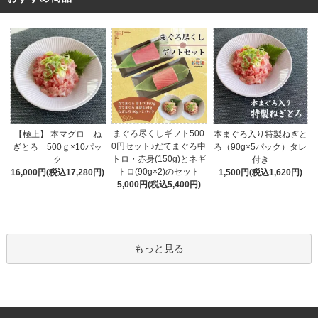
まぐろ尽くしギフト500
【極上】 本マグロ ね
本まぐろ入り特製ねぎと
0円セット♪だてまぐろ中
ぎとろ 500ｇ×10パッ
ろ（90g×5パック）タレ
トロ・赤身(150g)とネギ
ク
付き
トロ(90g×2)のセット
16,000円(税込17,280円)
1,500円(税込1,620円)
5,000円(税込5,400円)
もっと見る