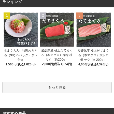
ランキング
1
2
3
愛媛県産 極上だてまぐ
愛媛県産 極上だてまぐ
本まぐろ入り特製ねぎと
ろ（本マグロ）赤身 柵
ろ（本マグロ）大トロ
ろ（90g×5パック）タレ
サク（約200g）
柵 サク（約200g）
付き
2,800円(税込3,024円)
4,000円(税込4,320円)
1,500円(税込1,620円)
もっと見る
おすすめ商品