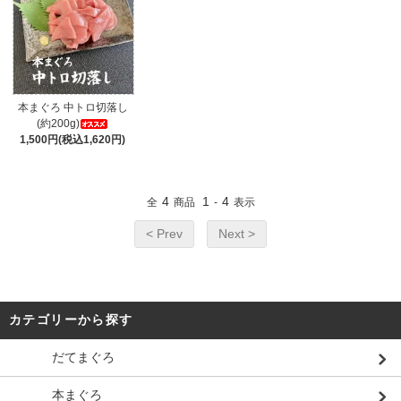
本まぐろ 中トロ切落し
(約200g)
1,500円(税込1,620円)
4
1
4
全
商品
-
表示
< Prev
Next >
カテゴリーから探す
だてまぐろ
本まぐろ